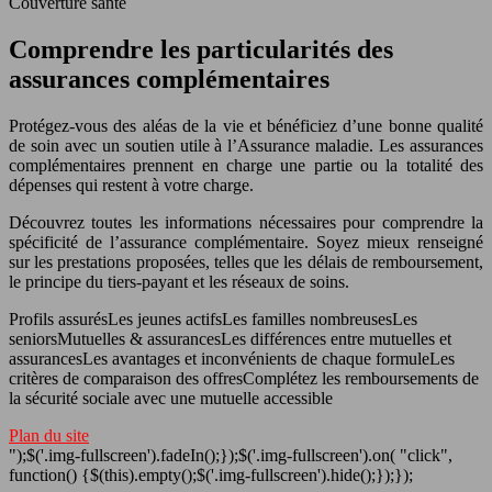
Couverture santé
Comprendre les particularités des
assurances complémentaires
Protégez-vous des aléas de la vie et bénéficiez d’une bonne qualité
de soin avec un soutien utile à l’Assurance maladie. Les assurances
complémentaires prennent en charge une partie ou la totalité des
dépenses qui restent à votre charge.
Découvrez toutes les informations nécessaires pour comprendre la
spécificité de l’assurance complémentaire. Soyez mieux renseigné
sur les prestations proposées, telles que les délais de remboursement,
le principe du tiers-payant et les réseaux de soins.
Profils assurésLes jeunes actifsLes familles nombreusesLes
seniorsMutuelles & assurancesLes différences entre mutuelles et
assurancesLes avantages et inconvénients de chaque formuleLes
critères de comparaison des offresComplétez les remboursements de
la sécurité sociale avec une mutuelle accessible
Plan du site
");$('.img-fullscreen').fadeIn();});$('.img-fullscreen').on( "click",
function() {$(this).empty();$('.img-fullscreen').hide();});});